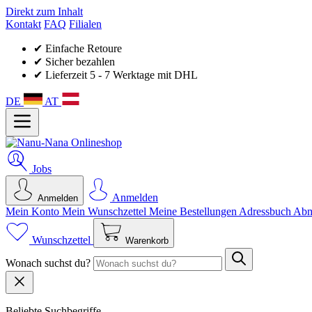
Direkt zum Inhalt
Kontakt
FAQ
Filialen
✔ Einfache Retoure
✔ Sicher bezahlen
✔ Lieferzeit 5 - 7 Werktage mit DHL
DE
AT
Jobs
Anmelden
Anmelden
Mein Konto
Mein Wunsch­zettel
Meine Bestellungen
Adressbuch
Abm
Wunschzettel
Warenkorb
Wonach suchst du?
Beliebte Suchbegriffe