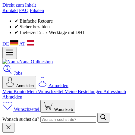
Direkt zum Inhalt
Kontakt
FAQ
Filialen
✔ Einfache Retoure
✔ Sicher bezahlen
✔ Lieferzeit 5 - 7 Werktage mit DHL
DE
AT
Jobs
Anmelden
Anmelden
Mein Konto
Mein Wunsch­zettel
Meine Bestellungen
Adressbuch
Abmelden
Wunschzettel
Warenkorb
Wonach suchst du?