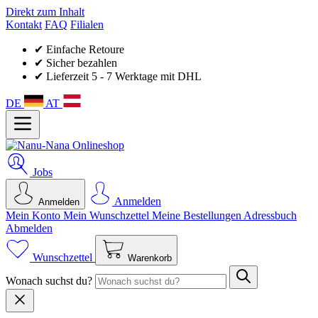
Direkt zum Inhalt
Kontakt
FAQ
Filialen
✔ Einfache Retoure
✔ Sicher bezahlen
✔ Lieferzeit 5 - 7 Werktage mit DHL
DE
AT
Jobs
Anmelden
Anmelden
Mein Konto
Mein Wunsch­zettel
Meine Bestellungen
Adressbuch
Abmelden
Wunschzettel
Warenkorb
Wonach suchst du?