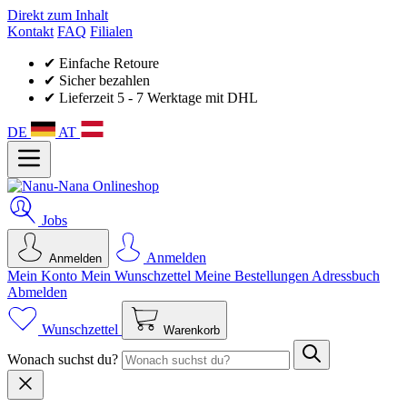
Direkt zum Inhalt
Kontakt
FAQ
Filialen
✔ Einfache Retoure
✔ Sicher bezahlen
✔ Lieferzeit 5 - 7 Werktage mit DHL
DE
AT
Jobs
Anmelden
Anmelden
Mein Konto
Mein Wunsch­zettel
Meine Bestellungen
Adressbuch
Abmelden
Wunschzettel
Warenkorb
Wonach suchst du?