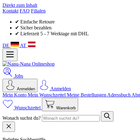
Direkt zum Inhalt
Kontakt
FAQ
Filialen
✔ Einfache Retoure
✔ Sicher bezahlen
✔ Lieferzeit 5 - 7 Werktage mit DHL
DE
AT
Jobs
Anmelden
Anmelden
Mein Konto
Mein Wunsch­zettel
Meine Bestellungen
Adressbuch
Abm
Wunschzettel
Warenkorb
Wonach suchst du?
Beliebte Suchbegriffe