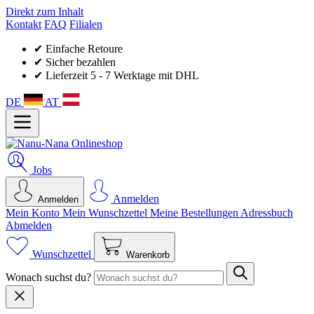
Direkt zum Inhalt
Kontakt
FAQ
Filialen
✔ Einfache Retoure
✔ Sicher bezahlen
✔ Lieferzeit 5 - 7 Werktage mit DHL
DE
AT
Jobs
Anmelden
Anmelden
Mein Konto
Mein Wunsch­zettel
Meine Bestellungen
Adressbuch
Abmelden
Wunschzettel
Warenkorb
Wonach suchst du?