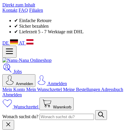
Direkt zum Inhalt
Kontakt
FAQ
Filialen
✔ Einfache Retoure
✔ Sicher bezahlen
✔ Lieferzeit 5 - 7 Werktage mit DHL
DE
AT
Jobs
Anmelden
Anmelden
Mein Konto
Mein Wunsch­zettel
Meine Bestellungen
Adressbuch
Abmelden
Wunschzettel
Warenkorb
Wonach suchst du?