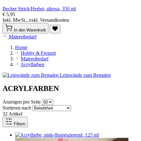
Becher Strick/Herbst, altrosa, 350 ml
€ 5,95
Inkl. MwSt., exkl. Versandkosten
In den Warenkorb
Malereibedarf
Home
Hobby & Freizeit
Malereibedarf
Acrylfarben
Leinwände zum Bemalen
ACRYLFARBEN
Anzeigen pro Seite
Sortieren nach
32
Artikel
Filtern