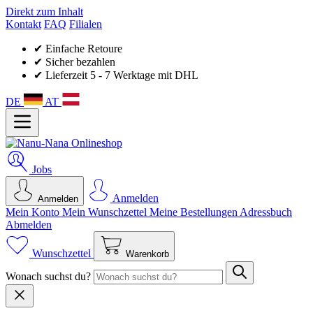
Direkt zum Inhalt
Kontakt
FAQ
Filialen
✔ Einfache Retoure
✔ Sicher bezahlen
✔ Lieferzeit 5 - 7 Werktage mit DHL
DE
AT
Jobs
Anmelden
Anmelden
Mein Konto
Mein Wunsch­zettel
Meine Bestellungen
Adressbuch
Abmelden
Wunschzettel
Warenkorb
Wonach suchst du?