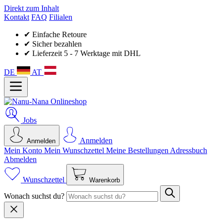
Direkt zum Inhalt
Kontakt
FAQ
Filialen
✔ Einfache Retoure
✔ Sicher bezahlen
✔ Lieferzeit 5 - 7 Werktage mit DHL
DE
AT
Jobs
Anmelden
Anmelden
Mein Konto
Mein Wunsch­zettel
Meine Bestellungen
Adressbuch
Abmelden
Wunschzettel
Warenkorb
Wonach suchst du?