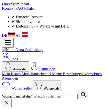
Direkt zum Inhalt
Kontakt
FAQ
Filialen
✔ Einfache Retoure
✔ Sicher bezahlen
✔ Lieferzeit 5 - 7 Werktage mit DHL
DE
AT
Jobs
Anmelden
Anmelden
Mein Konto
Mein Wunsch­zettel
Meine Bestellungen
Adressbuch
Abmelden
Wunschzettel
Warenkorb
Wonach suchst du?