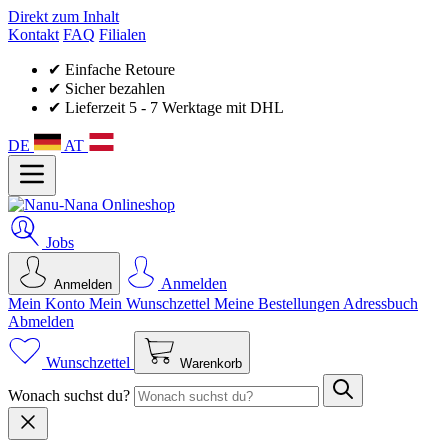
Direkt zum Inhalt
Kontakt
FAQ
Filialen
✔ Einfache Retoure
✔ Sicher bezahlen
✔ Lieferzeit 5 - 7 Werktage mit DHL
DE
AT
Jobs
Anmelden
Anmelden
Mein Konto
Mein Wunsch­zettel
Meine Bestellungen
Adressbuch
Abmelden
Wunschzettel
Warenkorb
Wonach suchst du?