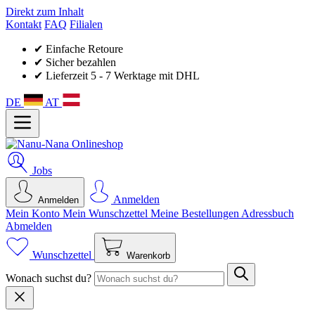
Direkt zum Inhalt
Kontakt
FAQ
Filialen
✔ Einfache Retoure
✔ Sicher bezahlen
✔ Lieferzeit 5 - 7 Werktage mit DHL
DE
AT
Jobs
Anmelden
Anmelden
Mein Konto
Mein Wunsch­zettel
Meine Bestellungen
Adressbuch
Abmelden
Wunschzettel
Warenkorb
Wonach suchst du?