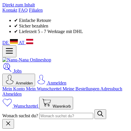
Direkt zum Inhalt
Kontakt
FAQ
Filialen
✔ Einfache Retoure
✔ Sicher bezahlen
✔ Lieferzeit 5 - 7 Werktage mit DHL
DE
AT
Jobs
Anmelden
Anmelden
Mein Konto
Mein Wunsch­zettel
Meine Bestellungen
Adressbuch
Abmelden
Wunschzettel
Warenkorb
Wonach suchst du?