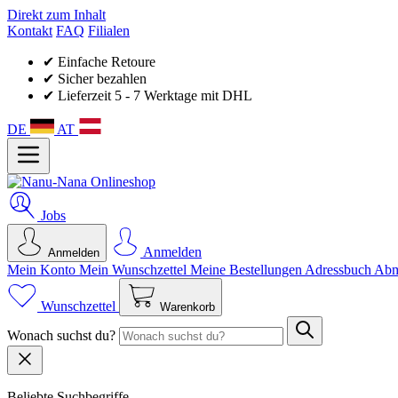
Direkt zum Inhalt
Kontakt
FAQ
Filialen
✔ Einfache Retoure
✔ Sicher bezahlen
✔ Lieferzeit 5 - 7 Werktage mit DHL
DE
AT
Jobs
Anmelden
Anmelden
Mein Konto
Mein Wunsch­zettel
Meine Bestellungen
Adressbuch
Abm
Wunschzettel
Warenkorb
Wonach suchst du?
Beliebte Suchbegriffe