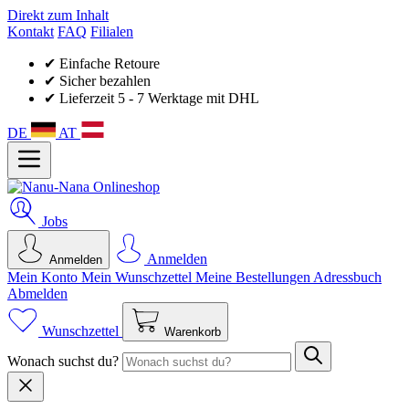
Direkt zum Inhalt
Kontakt
FAQ
Filialen
✔ Einfache Retoure
✔ Sicher bezahlen
✔ Lieferzeit 5 - 7 Werktage mit DHL
DE
AT
Jobs
Anmelden
Anmelden
Mein Konto
Mein Wunsch­zettel
Meine Bestellungen
Adressbuch
Abmelden
Wunschzettel
Warenkorb
Wonach suchst du?