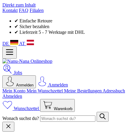
Direkt zum Inhalt
Kontakt
FAQ
Filialen
✔ Einfache Retoure
✔ Sicher bezahlen
✔ Lieferzeit 5 - 7 Werktage mit DHL
DE
AT
Jobs
Anmelden
Anmelden
Mein Konto
Mein Wunsch­zettel
Meine Bestellungen
Adressbuch
Abmelden
Wunschzettel
Warenkorb
Wonach suchst du?