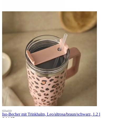
Iso-Becher mit Trinkhalm, Leo/altrosa/braun/schwarz, 1.2 l