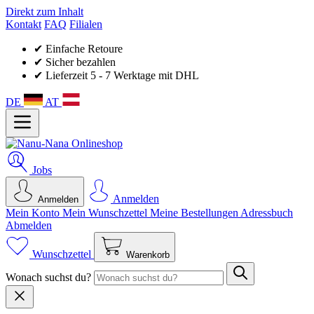
Direkt zum Inhalt
Kontakt
FAQ
Filialen
✔ Einfache Retoure
✔ Sicher bezahlen
✔ Lieferzeit 5 - 7 Werktage mit DHL
DE
AT
Jobs
Anmelden
Anmelden
Mein Konto
Mein Wunsch­zettel
Meine Bestellungen
Adressbuch
Abmelden
Wunschzettel
Warenkorb
Wonach suchst du?