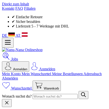
Direkt zum Inhalt
Kontakt
FAQ
Filialen
✔ Einfache Retoure
✔ Sicher bezahlen
✔ Lieferzeit 5 - 7 Werktage mit DHL
DE
AT
Jobs
Anmelden
Anmelden
Mein Konto
Mein Wunsch­zettel
Meine Bestellungen
Adressbuch
Abmelden
Wunschzettel
Warenkorb
Wonach suchst du?